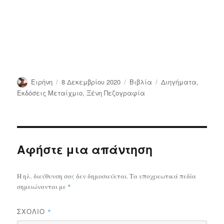
Συντάκτης
Δημοσιεύτηκε
Κατηγορίες
Ετικέτες
Ειρήνη
8 Δεκεμβρίου 2020
Bιβλία
Διηγήματα
,
την
Εκδόσεις Μεταίχμιο
,
Ξένη Πεζογραφία
Αφήστε μια απάντηση
Η ηλ. διεύθυνση σας δεν δημοσιεύεται.
Τα υποχρεωτικά πεδία
σημειώνονται με
*
ΣΧΌΛΙΟ
*