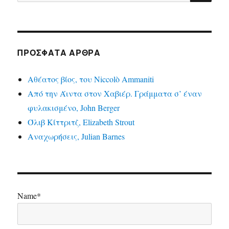
για:
ΠΡΌΣΦΑΤΑ ΆΡΘΡΑ
Αθέατος βίος, του Niccolò Ammaniti
Από την Άιντα στον Χαβιέρ. Γράμματα σ’ έναν
φυλακισμένο, John Berger
Όλιβ Κίττριτζ, Elizabeth Strout
Αναχωρήσεις, Julian Barnes
Name*