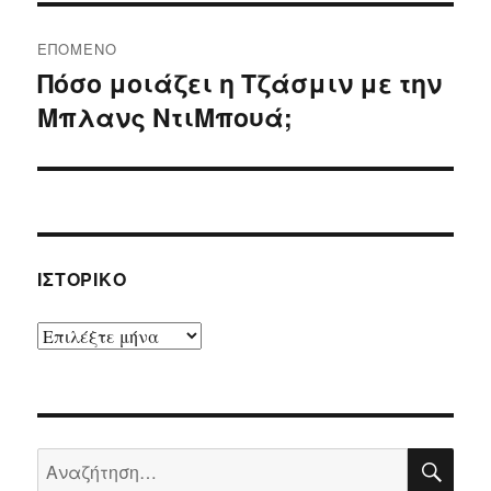
ΕΠΌΜΕΝΟ
Πόσο μοιάζει η Τζάσμιν με την
Επόμενο
Μπλανς ΝτιΜπουά;
άρθρο:
ΙΣΤΟΡΙΚΌ
Ιστορικό
ΑΝΑ
Αναζήτηση