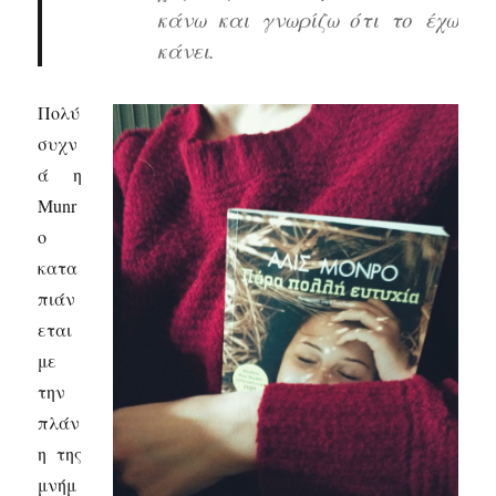
κάνω και γνωρίζω ότι το έχω
κάνει.
Πολύ
συχν
ά η
Munr
o
κατα
πιάν
εται
με
την
πλάν
η της
μνήμ