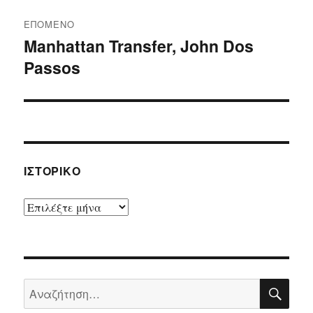
ΕΠΌΜΕΝΟ
Manhattan Transfer, John Dos
Επόμενο
Passos
άρθρο:
ΙΣΤΟΡΙΚΌ
Ιστορικό
ΑΝΑ
Αναζήτηση
για: