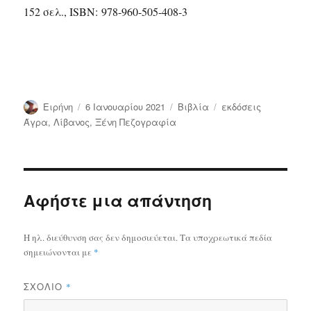
152 σελ.,
ISBN:
978-960-505-408-3
Συντάκτης
Δημοσιεύτηκε
Κατηγορίες
Ετικέτες
Ειρήνη
6 Ιανουαρίου 2021
Bιβλία
εκδόσεις
την
Άγρα
,
Λίβανος
,
Ξένη Πεζογραφία
Αφήστε μια απάντηση
Η ηλ. διεύθυνση σας δεν δημοσιεύεται.
Τα υποχρεωτικά πεδία
σημειώνονται με
*
ΣΧΌΛΙΟ
*