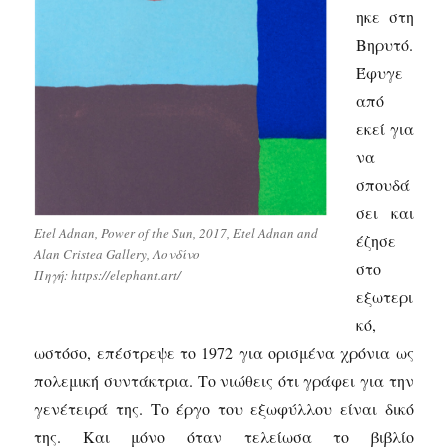
ηκε στη
Βηρυτό.
Έφυγε
από
εκεί για
να
σπουδά
σει και
Etel Adnan, Power of the Sun, 2017, Etel Adnan and
έζησε
Alan Cristea Gallery, Λονδίνο
στο
Πηγή: https://elephant.art/
εξωτερι
κό,
ωστόσο, επέστρεψε το 1972 για ορισμένα χρόνια ως
πολεμική συντάκτρια. Το νιώθεις ότι γράφει για την
γενέτειρά της. Το έργο του εξωφύλλου είναι δικό
της. Και μόνο όταν τελείωσα το βιβλίο