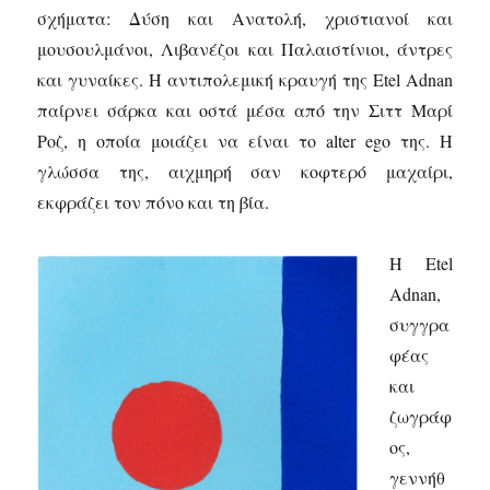
σχήματα: Δύση και Ανατολή, χριστιανοί και
μουσουλμάνοι, Λιβανέζοι και Παλαιστίνιοι, άντρες
και γυναίκες. Η αντιπολεμική κραυγή της Etel Adnan
παίρνει σάρκα και οστά μέσα από την Σιττ Μαρί
Ροζ, η οποία μοιάζει να είναι το alter ego της. Η
γλώσσα της, αιχμηρή σαν κοφτερό μαχαίρι,
εκφράζει τον πόνο και τη βία.
Η Etel
Adnan,
συγγρα
φέας
και
ζωγράφ
ος,
γεννήθ