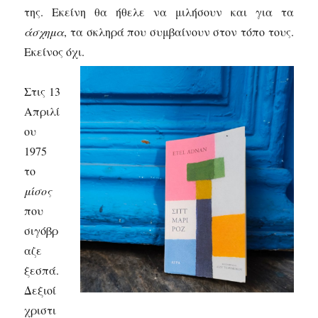
της. Εκείνη θα ήθελε να μιλήσουν και για τα
άσχημα
, τα σκληρά που συμβαίνουν στον τόπο τους.
Εκείνος όχι.
Στις 13
Απριλί
ου
1975
το
μ
ίσος
που
σιγόβρ
αζε
ξεσπά.
Δεξιοί
χριστι