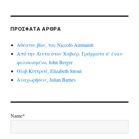
ΠΡΌΣΦΑΤΑ ΆΡΘΡΑ
Αθέατος βίος, του Niccolò Ammaniti
Από την Άιντα στον Χαβιέρ. Γράμματα σ’ έναν
φυλακισμένο, John Berger
Όλιβ Κίττριτζ, Elizabeth Strout
Αναχωρήσεις, Julian Barnes
Name*