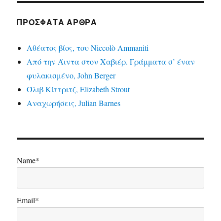
ΠΡΌΣΦΑΤΑ ΆΡΘΡΑ
Αθέατος βίος, του Niccolò Ammaniti
Από την Άιντα στον Χαβιέρ. Γράμματα σ’ έναν
φυλακισμένο, John Berger
Όλιβ Κίττριτζ, Elizabeth Strout
Αναχωρήσεις, Julian Barnes
Name*
Email*