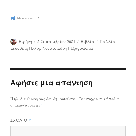
Μου αρέσει
12
Συντάκτης
Δημοσιεύτηκε
Κατηγορίες
Ετικέτες
Ειρήνη
8 Σεπτεμβρίου 2021
Bιβλία
Γαλλία
,
την
Εκδόσεις Πόλις
,
Νουάρ
,
Ξένη Πεζογραφία
Αφήστε μια απάντηση
Η ηλ. διεύθυνση σας δεν δημοσιεύεται.
Τα υποχρεωτικά πεδία
σημειώνονται με
*
ΣΧΌΛΙΟ
*