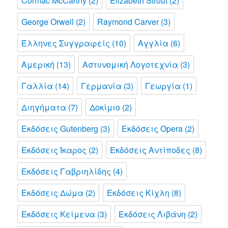
Cormac McCarthy
(2)
Elizabeth Strout
(2)
George Orwell
(2)
Raymond Carver
(3)
Έλληνες Συγγραφείς
(10)
Αγγλία
(6)
Αμερική
(13)
Αστυνομική Λογοτεχνία
(3)
Γαλλία
(14)
Γερμανία
(3)
Γεωργία
(1)
Διηγήματα
(7)
Δοκίμιο
(2)
Εκδόσεις Gutenberg
(3)
Εκδόσεις Opera
(2)
Εκδόσεις Ίκαρος
(2)
Εκδόσεις Αντίποδες
(8)
Εκδόσεις Γαβριηλίδης
(4)
Εκδόσεις Δώμα
(2)
Εκδόσεις Κίχλη
(8)
Εκδόσεις Κείμενα
(3)
Εκδόσεις Λιβάνη
(2)