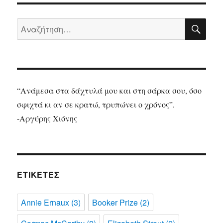
των
ζώων
ΑΝΑ
και
Αναζήτηση
1984,
για:
George
Orwell
“Ανάμεσα στα δάχτυλά μου και στη σάρκα σου, όσο
σφιχτά κι αν σε κρατώ, τρυπώνει ο χρόνος”.
-Αργύρης Χιόνης
ΕΤΙΚΈΤΕΣ
Annie Ernaux
(3)
Booker Prize
(2)