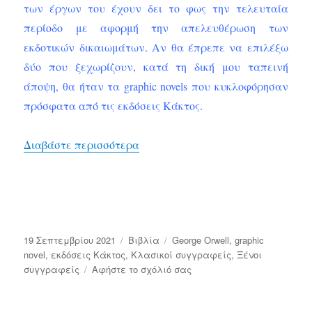
των έργων του έχουν δει το φως την τελευταία
περίοδο με αφορμή την απελευθέρωση των
εκδοτικών δικαιωμάτων. Αν θα έπρεπε να επιλέξω
δύο που ξεχωρίζουν, κατά τη δική μου ταπεινή
άποψη, θα ήταν τα graphic novels που κυκλοφόρησαν
πρόσφατα από τις εκδόσεις Κάκτος.
“Η φάρμα των ζώων και 1984, Geor
Διαβάστε περισσότερα
Δημοσιεύτηκε
Κατηγορίες
Ετικέτες
19 Σεπτεμβρίου 2021
Bιβλία
George Orwell
,
graphic
την
novel
,
εκδόσεις Κάκτος
,
Κλασικοί συγγραφείς
,
Ξένοι
στο
συγγραφείς
Αφήστε το σχόλιό σας
Η
φάρμα