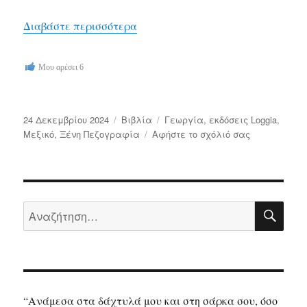
“Τα βιβλία του Δεκέμβρη”
Διαβάστε περισσότερα
Μου αρέσει
6
Δημοσιεύτηκε
Κατηγορίες
Ετικέτες
24 Δεκεμβρίου 2024
Bιβλία
Γεωργία
,
εκδόσεις Loggia
,
την
στο
Μεξικό
,
Ξένη Πεζογραφία
Αφήστε το σχόλιό σας
Τα
βιβλία
του
Δεκέμβρη
ΑΝΑ
Αναζήτηση
για:
“Ανάμεσα στα δάχτυλά μου και στη σάρκα σου, όσο