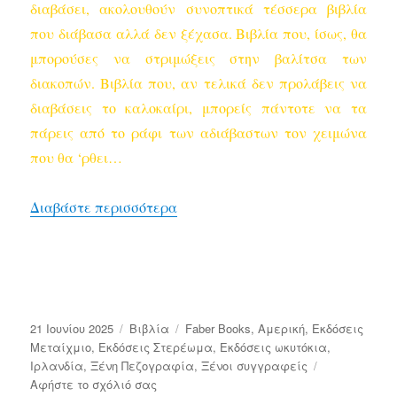
διαβάσει, ακολουθούν συνοπτικά τέσσερα βιβλία
που διάβασα αλλά δεν ξέχασα. Βιβλία που, ίσως, θα
μπορούσες να στριμώξεις στην βαλίτσα των
διακοπών. Βιβλία που, αν τελικά δεν προλάβεις να
διαβάσεις το καλοκαίρι, μπορείς πάντοτε να τα
πάρεις από το ράφι των αδιάβαστων τον χειμώνα
που θα ‘ρθει…
“Τα βιβλία που δεν ξεχνάς”
Διαβάστε περισσότερα
Δημοσιεύτηκε
Κατηγορίες
Ετικέτες
21 Ιουνίου 2025
Bιβλία
Faber Books
,
Αμερική
,
Εκδόσεις
την
Μεταίχμιο
,
Εκδόσεις Στερέωμα
,
Εκδόσεις ωκυτόκια
,
Ιρλανδία
,
Ξένη Πεζογραφία
,
Ξένοι συγγραφείς
στο
Αφήστε το σχόλιό σας