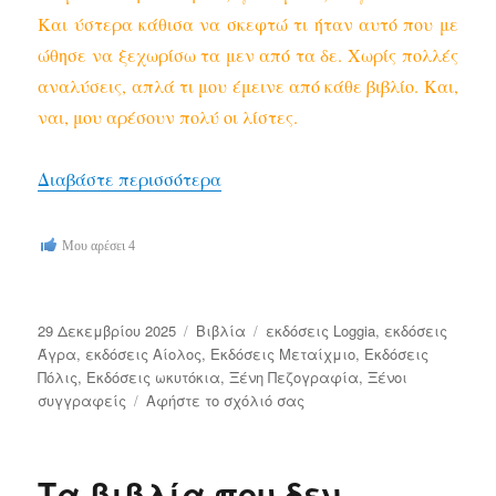
Και ύστερα κάθισα να σκεφτώ τι ήταν αυτό που με
ώθησε να ξεχωρίσω τα μεν από τα δε. Χωρίς πολλές
αναλύσεις, απλά τι μου έμεινε από κάθε βιβλίο. Και,
ναι, μου αρέσουν πολύ οι λίστες.
“Τα αγαπημένα του 2025”
Διαβάστε περισσότερα
Μου αρέσει
4
Δημοσιεύτηκε
Κατηγορίες
Ετικέτες
29 Δεκεμβρίου 2025
Bιβλία
εκδόσεις Loggia
,
εκδόσεις
την
Άγρα
,
εκδόσεις Αίολος
,
Εκδόσεις Μεταίχμιο
,
Εκδόσεις
Πόλις
,
Εκδόσεις ωκυτόκια
,
Ξένη Πεζογραφία
,
Ξένοι
στο
συγγραφείς
Αφήστε το σχόλιό σας
Τα
αγαπημένα
του
Τα βιβλία που δεν
2025