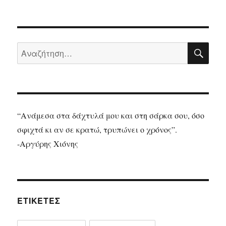
Τα
βιβλία
που
δεν
ΑΝΑ
ξεχνάς
Αναζήτηση
για:
“Ανάμεσα στα δάχτυλά μου και στη σάρκα σου, όσο
σφιχτά κι αν σε κρατώ, τρυπώνει ο χρόνος”.
-Αργύρης Χιόνης
ΕΤΙΚΈΤΕΣ