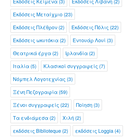
Εκδόσεις Κείμενα
(3)
Εκδόσεις Λιβάνη
(2)
Εκδόσεις Μεταίχμιο
(23)
Εκδόσεις Πλέθρον
(2)
Εκδόσεις Πόλις
(22)
Εκδόσεις ωκυτόκια
(2)
Εντουάρ Λουί
(3)
Θεατρικά έργα
(2)
Ιρλανδία
(2)
Ιταλία
(5)
Κλασικοί συγγραφείς
(7)
Νόμπελ Λογοτεχνίας
(3)
Ξένη Πεζογραφία
(59)
Ξένοι συγγραφείς
(22)
Ποίηση
(3)
Τα ενδιάμεσα
(2)
Χιλή
(2)
εκδόσεις Biblioteque
(2)
εκδόσεις Loggia
(4)