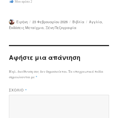
Μου αρέσει
2
Συντάκτης
Δημοσιεύτηκε
Κατηγορίες
Ετικέτες
Ειρήνη
23 Φεβρουαρίου 2026
Bιβλία
Αγγλία
,
την
Εκδόσεις Μεταίχμιο
,
Ξένη Πεζογραφία
Αφήστε μια απάντηση
Η ηλ. διεύθυνση σας δεν δημοσιεύεται.
Τα υποχρεωτικά πεδία
σημειώνονται με
*
ΣΧΌΛΙΟ
*