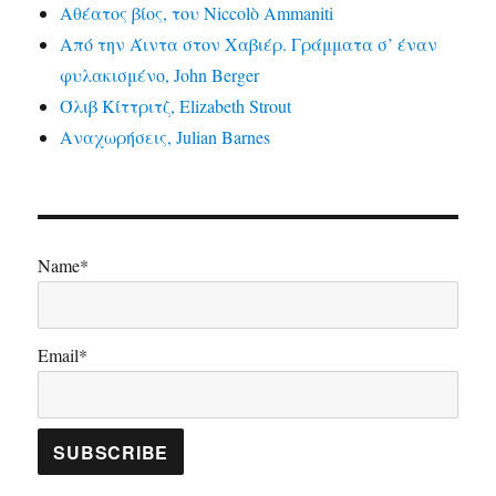
Αθέατος βίος, του Niccolò Ammaniti
Από την Άιντα στον Χαβιέρ. Γράμματα σ’ έναν
φυλακισμένο, John Berger
Όλιβ Κίττριτζ, Elizabeth Strout
Αναχωρήσεις, Julian Barnes
Name*
Email*