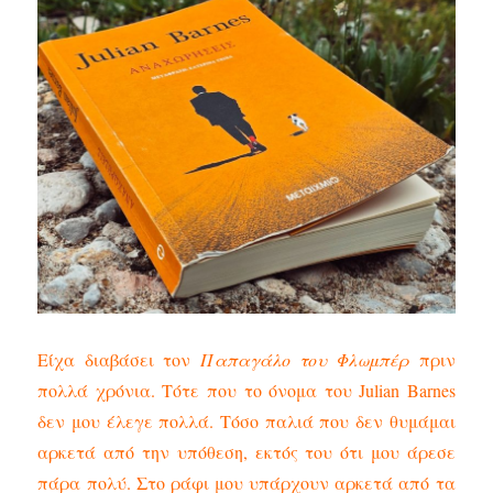
Είχα διαβάσει τον
Παπαγάλο του Φλωμπέρ
πριν
πολλά χρόνια. Τότε που το όνομα του Julian Barnes
δεν μου έλεγε πολλά. Τόσο παλιά που δεν θυμάμαι
αρκετά από την υπόθεση, εκτός του ότι μου άρεσε
πάρα πολύ. Στο ράφι μου υπάρχουν αρκετά από τα