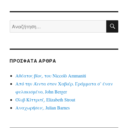
ΑΝΑ
Αναζήτηση
για:
ΠΡΌΣΦΑΤΑ ΆΡΘΡΑ
Αθέατος βίος, του Niccolò Ammaniti
Από την Άιντα στον Χαβιέρ. Γράμματα σ’ έναν
φυλακισμένο, John Berger
Όλιβ Κίττριτζ, Elizabeth Strout
Αναχωρήσεις, Julian Barnes