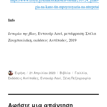
gia-na-kano-tin-mpoyrzoyazia-na-ntrepetai
Info
Ιστορία της βίας
, Εντουάρ Λουί, μετάφραση: Στέλα
Ζουμπουλάκη, εκδόσεις Αντίποδες, 2019
Συντάκτης
Δημοσιεύτηκε
Κατηγορίες
Ετικέτες
Ειρήνη
21 Απριλίου 2023
Bιβλία
Γαλλία
,
την
Εκδόσεις Αντίποδες
,
Εντουάρ Λουί
,
Ξένη Πεζογραφία
Αφήστε μια απάντηση