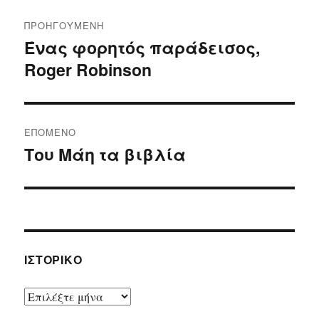
Πλοήγηση
ΠΡΟΗΓΟΎΜΕΝΗ
άρθρων
Ένας φορητός παράδεισος,
Προηγούμενο
Roger Robinson
άρθρο:
ΕΠΌΜΕΝΟ
Του Μάη τα βιβλία
Επόμενο
άρθρο:
ΙΣΤΟΡΙΚΌ
Ιστορικό