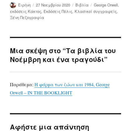
Συντάκτης
Δημοσιεύτηκε
Κατηγορίες
Ετικέτες
Ειρήνη
27 Νοεμβρίου 2020
Bιβλία
George Orwell
,
την
εκδόσεις Κάκτος
,
Εκδόσεις Πόλις
,
Κλασικοί συγγραφείς
,
Ξένη Πεζογραφία
Μια σκέψη στο “Τα βιβλία του
Νοέμβρη και ένα τραγούδι”
Παράθεμα:
Η φάρμα των ζώων και 1984, George
Orwell – IN THE BOOKLIGHT
Αφήστε μια απάντηση