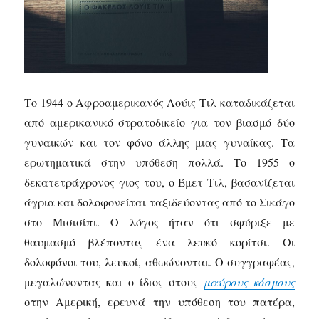
Το 1944 ο Αφροαμερικανός Λούις Τιλ καταδικάζεται
από αμερικανικό στρατοδικείο για τον βιασμό δύο
γυναικών και τον φόνο άλλης μιας γυναίκας. Τα
ερωτηματικά στην υπόθεση πολλά. Το 1955 ο
δεκατετράχρονος γιος του, ο Έμετ Τιλ, βασανίζεται
άγρια και δολοφονείται ταξιδεύοντας από το Σικάγο
στο Μισισίπι. Ο λόγος ήταν ότι σφύριξε με
θαυμασμό βλέποντας ένα λευκό κορίτσι. Οι
δολοφόνοι του, λευκοί, αθωώνονται. Ο συγγραφέας,
μεγαλώνοντας και ο ίδιος στους
μαύρους κόσμους
στην Αμερική, ερευνά την υπόθεση του πατέρα,