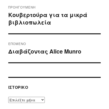
Πλοήγηση
ΠΡΟΗΓΟΎΜΕΝΗ
άρθρων
Κουβερτούρα για τα μικρά
Προηγούμενο
βιβλιοπωλεία
άρθρο:
ΕΠΌΜΕΝΟ
Διαβάζοντας Alice Munro
Επόμενο
άρθρο:
ΙΣΤΟΡΙΚΌ
Ιστορικό