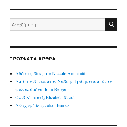
ΑΝΑ
Αναζήτηση
για:
ΠΡΌΣΦΑΤΑ ΆΡΘΡΑ
Αθέατος βίος, του Niccolò Ammaniti
Από την Άιντα στον Χαβιέρ. Γράμματα σ’ έναν
φυλακισμένο, John Berger
Όλιβ Κίττριτζ, Elizabeth Strout
Αναχωρήσεις, Julian Barnes