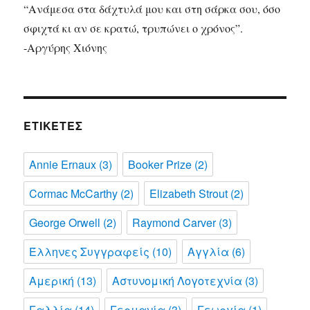
“Ανάμεσα στα δάχτυλά μου και στη σάρκα σου, όσο
σφιχτά κι αν σε κρατώ, τρυπώνει ο χρόνος”.
-Αργύρης Χιόνης
ΕΤΙΚΈΤΕΣ
Annie Ernaux
(3)
Booker Prize
(2)
Cormac McCarthy
(2)
Elizabeth Strout
(2)
George Orwell
(2)
Raymond Carver
(3)
Έλληνες Συγγραφείς
(10)
Αγγλία
(6)
Αμερική
(13)
Αστυνομική Λογοτεχνία
(3)
Γαλλία
(14)
Γερμανία
(3)
Γεωργία
(1)