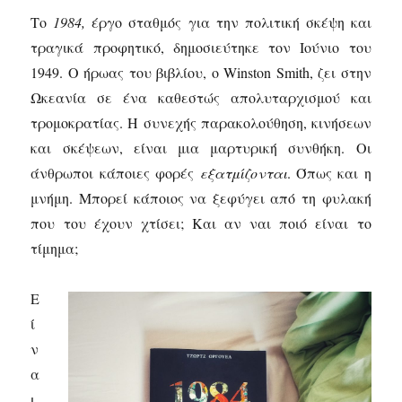
Το
1984,
έργο σταθμός για την πολιτική σκέψη και
τραγικά προφητικό, δημοσιεύτηκε τον Ιούνιο του
1949. Ο ήρωας του βιβλίου, ο Winston Smith, ζει στην
Ωκεανία σε ένα καθεστώς απολυταρχισμού και
τρομοκρατίας. Η συνεχής παρακολούθηση, κινήσεων
και σκέψεων, είναι μια μαρτυρική συνθήκη. Οι
άνθρωποι κάποιες φορές
εξατμίζονται
. Όπως και η
μνήμη. Μπορεί κάποιος να ξεφύγει από τη φυλακή
που του έχουν χτίσει; Και αν ναι ποιό είναι το
τίμημα;
Ε
ί
ν
α
ι