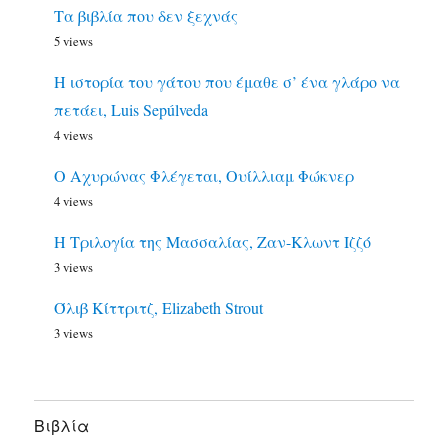
Τα βιβλία που δεν ξεχνάς
5 views
Η ιστορία του γάτου που έμαθε σ’ ένα γλάρο να
πετάει, Luis Sepúlveda
4 views
Ο Αχυρώνας Φλέγεται, Ουίλλιαμ Φώκνερ
4 views
Η Τριλογία της Μασσαλίας, Ζαν-Κλωντ Ιζζό
3 views
Όλιβ Κίττριτζ, Elizabeth Strout
3 views
Bιβλία