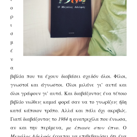
ο
ρ
ι
σ
μ
έ
ν
α
βιβλία που τα έχουν διαβάσει σχεδόν όλοι. Φίλοι,
γνωστοί και άγνωστοι. Όλοι μιλάνε γι’ αυτά και
όλοι γράφουν γι’ αυτά. Και διαβάζοντας ένα τέτοιο
βιβλίο νιώθεις καμιά φορά σαν να το γνωρίζεις ήδη
κατά κάποιον τρόπο. Αλλά και πάλι όχι ακριβώς.
Γιατί διαβάζοντας το
1984
η ανατριχίλα που ένιωσα,
αν και την περίμενα,
με έπιασε στον ύπνο
. Ο
Μεγάλος Αδελφός
έρχεται να επιβεβαιώσει ότι ένα