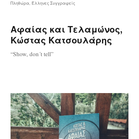
την
Πληθώρα
,
Έλληνες Συγγραφείς
Αφαίας και Τελαμώνος,
Κώστας Κατσουλάρης
“Show, don´t tell”