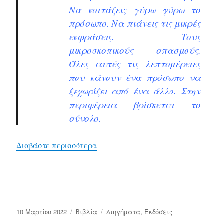
Να κοιτάζεις γύρω γύρω το
πρόσωπο. Να πιάνεις τις μικρές
εκφράσεις. Τους
μικροσκοπικούς σπασμούς.
Όλες αυτές τις λεπτομέρειες
που κάνουν ένα πρόσωπο να
ξεχωρίζει από ένα άλλο. Στην
περιφέρεια βρίσκεται το
σύνολο.
“τις Κυριακές που πετούν τα αερ
Διαβάστε περισσότερα
Δημοσιεύτηκε
Κατηγορίες
Ετικέτες
10 Μαρτίου 2022
Bιβλία
Διηγήματα
,
Εκδόσεις