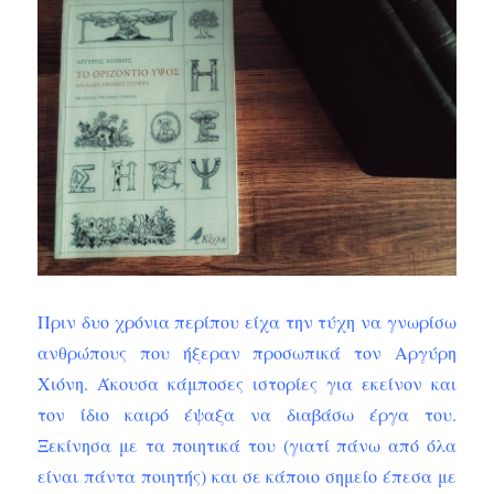
Πριν δυο χρόνια περίπου είχα την τύχη να γνωρίσω
ανθρώπους που ήξεραν προσωπικά τον Αργύρη
Χιόνη. Άκουσα κάμποσες ιστορίες για εκείνον και
τον ίδιο καιρό έψαξα να διαβάσω έργα του.
Ξεκίνησα με τα ποιητικά του (γιατί πάνω από όλα
είναι πάντα ποιητής) και σε κάποιο σημείο έπεσα με