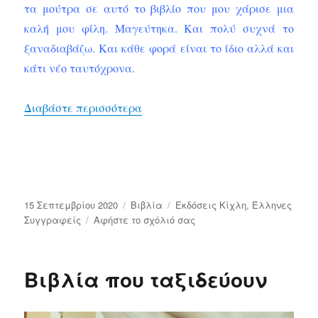
τα μούτρα σε αυτό το βιβλίο που μου χάρισε μια
καλή μου φίλη. Μαγεύτηκα. Και πολύ συχνά το
ξαναδιαβάζω. Και κάθε φορά είναι το ίδιο αλλά και
κάτι νέο ταυτόχρονα.
“Το οριζόντιο ύψος και άλλες αφύσ
Διαβάστε περισσότερα
Δημοσιεύτηκε
Κατηγορίες
Ετικέτες
15 Σεπτεμβρίου 2020
Bιβλία
Εκδόσεις Κίχλη
,
Έλληνες
την
στο
Συγγραφείς
Αφήστε το σχόλιό σας
Το
οριζόντιο
ύψος
Βιβλία που ταξιδεύουν
και
άλλες
αφύσικες