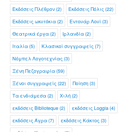
Εκδόσεις Πλέθρον
(2)
Εκδόσεις Πόλις
(22)
Εκδόσεις ωκυτόκια
(2)
Εντουάρ Λουί
(3)
Θεατρικά έργα
(2)
Ιρλανδία
(2)
Ιταλία
(5)
Κλασικοί συγγραφείς
(7)
Νόμπελ Λογοτεχνίας
(3)
Ξένη Πεζογραφία
(59)
Ξένοι συγγραφείς
(22)
Ποίηση
(3)
Τα ενδιάμεσα
(2)
Χιλή
(2)
εκδόσεις Biblioteque
(2)
εκδόσεις Loggia
(4)
εκδόσεις Άγρα
(7)
εκδόσεις Κάκτος
(3)