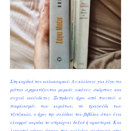
Στη καρδιά του καλοκαιριού. Αν κλείσεις για λίγο τα
μάτια σχηματίζονται μεμιάς εικόνες· σκόρπιες και
συχνά ασύνδετες. Ξεπηδούν ήχοι από παντού· ο
παφλασμός των κυμάτων, το τραγούδι των
τζιτζικιών, ο ήχος της σελίδας του βιβλίου όταν ένα
ελαφρύ αεράκι το σπρώχνει δεξιά ή αριστερά. Και
λιγοστοί κόκκοι άμμου που κολλάνε ανάμεσα στις