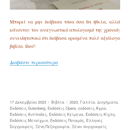
Μπορεί να μην διάβασα τόσα όσα θα ήθελα, αλλά
κάνοντας τον αναγνωστικό απολογισμό της χρονιάς
συνειδητοποιώ ότι διάβασα ορισμένα πολύ αξιόλογα
βιβλία. Ιδού!
“Τα αγαπημένα του 2023”
Διαβάστε περισσότερα
Δημοσιεύτηκε
Κατηγορίες
Ετικέτες
17 Δεκεμβρίου 2023
Bιβλία
2023
,
Γαλλία
,
Διηγήματα
,
την
Εκδόσεις Gutenberg
,
Εκδόσεις Opera
,
εκδόσεις Άγρα
,
Εκδόσεις Αντίποδες
,
Εκδόσεις Κείμενα
,
Εκδόσεις Κίχλη
,
Εκδόσεις Μεταίχμιο
,
Εκδόσεις Ποταμός
,
Έλληνες
Συγγραφείς
,
Ξένη Πεζογραφία
,
Ξένοι συγγραφείς