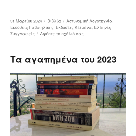
Δημοσιεύτηκε
Κατηγορίες
Ετικέτες
31 Μαρτίου 2024
Bιβλία
Αστυνομική Λογοτεχνία
,
την
Εκδόσεις Γαβριηλίδης
,
Εκδόσεις Κείμενα
,
Έλληνες
στο
Συγγραφείς
Αφήστε το σχόλιό σας
Ο
Τσε
αυτοκτόνησε,
Τα αγαπημένα του 2023
Πέτρος
Μάρκαρης