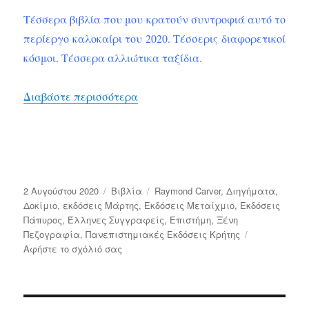
Τέσσερα βιβλία που μου κρατούν συντροφιά αυτό το
περίεργο καλοκαίρι του 2020. Τέσσερις διαφορετικοί
κόσμοι. Τέσσερα αλλιώτικα ταξίδια.
“Βιβλία που ταξιδεύουν”
Διαβάστε περισσότερα
Δημοσιεύτηκε
Κατηγορίες
Ετικέτες
2 Αυγούστου 2020
Bιβλία
Raymond Carver
,
Διηγήματα
,
την
Δοκίμιο
,
εκδόσεις Μάρτης
,
Εκδόσεις Μεταίχμιο
,
Εκδόσεις
Πάπυρος
,
Έλληνες Συγγραφείς
,
Επιστήμη
,
Ξένη
Πεζογραφία
,
Πανεπιστημιακές Εκδόσεις Κρήτης
στο
Αφήστε το σχόλιό σας
Βιβλία
που
ταξιδεύουν