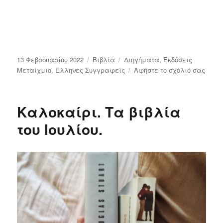
Δημοσιεύτηκε
Κατηγορίες
Ετικέτες
13 Φεβρουαρίου 2022
Bιβλία
Διηγήματα
,
Εκδόσεις
την
στο
Μεταίχμιο
,
Έλληνες Συγγραφείς
Αφήστε το σχόλιό σας
Αφαί
και
Τελα
Καλοκαίρι. Τα βιβλία
Κώστ
Κατσ
του Ιουλίου.