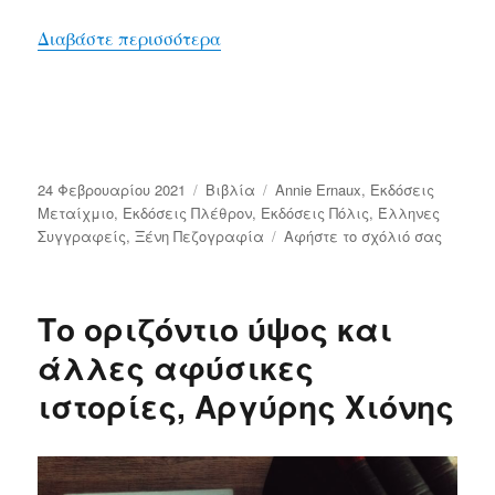
“Τρεις γυναίκες”
Διαβάστε περισσότερα
Δημοσιεύτηκε
Κατηγορίες
Ετικέτες
24 Φεβρουαρίου 2021
Bιβλία
Annie Ernaux
,
Εκδόσεις
την
Μεταίχμιο
,
Εκδόσεις Πλέθρον
,
Εκδόσεις Πόλις
,
Έλληνες
στο
Συγγραφείς
,
Ξένη Πεζογραφία
Αφήστε το σχόλιό σας
Τρεις
γυναίκ
Το οριζόντιο ύψος και
άλλες αφύσικες
ιστορίες, Αργύρης Χιόνης