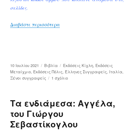
σελίδες.
“Καλοκαίρι. Τα βιβλία του Ιουλίου
Διαβάστε περισσότερα
Δημοσιεύτηκε
Κατηγορίες
Ετικέτες
10 Ιουλίου 2021
Bιβλία
Εκδόσεις Κίχλη
,
Εκδόσεις
την
Μεταίχμιο
,
Εκδόσεις Πόλις
,
Έλληνες Συγγραφείς
,
Ιταλία
,
στο
Ξένοι συγγραφείς
1 σχόλιο
Καλοκαίρι.
Τα
βιβλία
Τα ενδιάμεσα: Αγγέλα,
του
Ιουλίου.
του Γιώργου
Σεβαστίκογλου