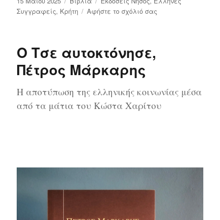
Δημοσιεύτηκε
Κατηγορίες
Ετικέτες
15 Μαΐου 2025
Bιβλία
Εκδόσεις Νήσος
,
Έλληνες
την
στο
Συγγραφείς
,
Κρήτη
Αφήστε το σχόλιό σας
Και
οι
νεκροί
Ο Τσε αυτοκτόνησε,
ας
θάψουν
Πέτρος Μάρκαρης
τους
νεκρούς
Η αποτύπωση της ελληνικής κοινωνίας μέσα
τους,
Μιχάλης
από τα μάτια του Κώστα Χαρίτου
Αλμπάτης