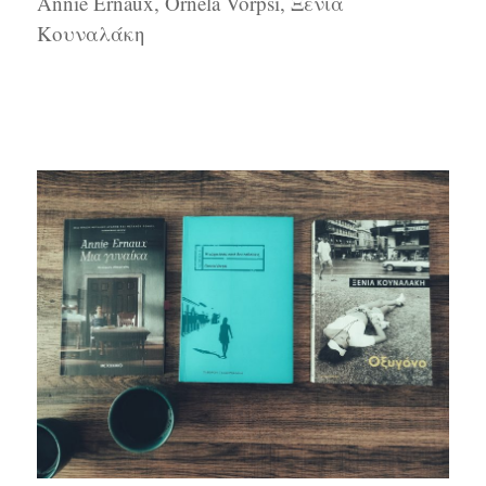
Annie Ernaux, Ornela Vorpsi, Ξένια
Κουναλάκη