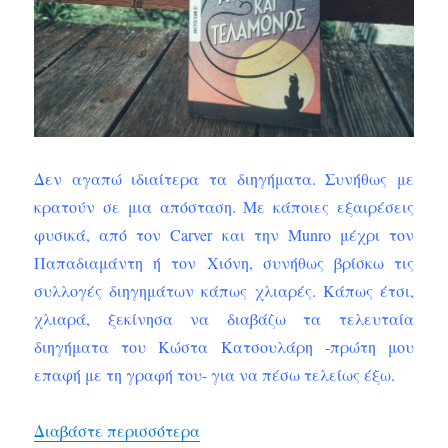
Δεν αγαπώ ιδιαίτερα τα διηγήματα. Συνήθως με
κρατούν σε μια απόσταση. Με κάποιες εξαιρέσεις
φυσικά, από τον Carver και την Munro μέχρι τον
Παπαδιαμάντη ή τον Χιόνη, συνήθως βρίσκω τις
συλλογές διηγημάτων κάπως χλιαρές. Κάπως έτσι,
χλιαρά, ξεκίνησα να διαβάζω τα τελευταία
διηγήματα του Κώστα Κατσουλάρη -πρώτη μου
επαφή με τη γραφή του- για να πέσω τελείως έξω.
“Αφαίας και Τελαμώνος, Κώστας
Διαβάστε περισσότερα