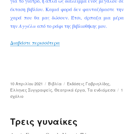
για το γιατρό, ή απλά ως διάλειμμα ενός μεγάλου σε
έκταση βιβλίου. Καμιά φορά δεν φανταζόμαστε την
χαρά που θα μας δώσουν. Έτσι, άρπαξα μια μέρα
την
Αγγέλα
από το ράφι της βιβλιοθήκης μου.
“Τα ενδιάμεσα: Αγγέλα, του Γιώρ
Διαβάστε περισσότερα
Δημοσιεύτηκε
Κατηγορίες
Ετικέτες
10 Απριλίου 2021
Bιβλία
Εκδόσεις Γαβριηλίδης
,
την
Έλληνες Συγγραφείς
,
Θεατρικά έργα
,
Τα ενδιάμεσα
1
στο
σχόλιο
Τα
ενδιάμεσα:
Αγγέλα,
Τρεις γυναίκες
του
Γιώργου
Σεβαστίκογλου